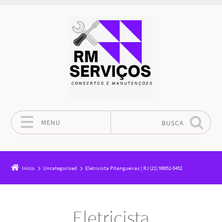
MENU
BUSCA
Pular para o conteúdo
Início
Uncategorized
Eletricista Pitangueiras | RJ (21) 98852-5452
Eletricista