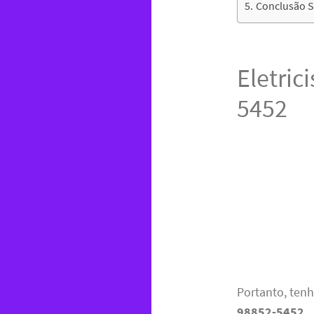
Conclusão So
Eletric
5452
Portanto, ten
98852-5452
.