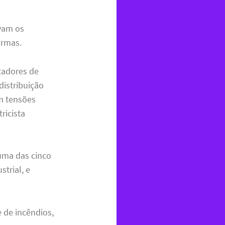
vam os
ormas.
tadores de
distribuição
om tensões
ricista
uma das cinco
strial, e
 de incêndios,