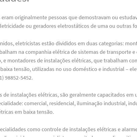
s
eram originalmente pessoas que demostravam ou estuda
eletricidade ou geradores eletrostáticos de uma ou outras f
idos, eletricistas estão divididos em duas categorias: mon
abalham na companhia elétrica de sistemas de transporte e 
o, e montadores de instalações elétricas, que trabalham c
 baixa tensão, utilizadas no uso doméstico e industrial – elet
21) 98852-5452.
 de instalações elétricas, são geralmente capacitados em 
cialidade: comercial, residencial, iluminação industrial, indu
étricas em baixa tensão.
cialidades como controle de instalações elétricas e alarme