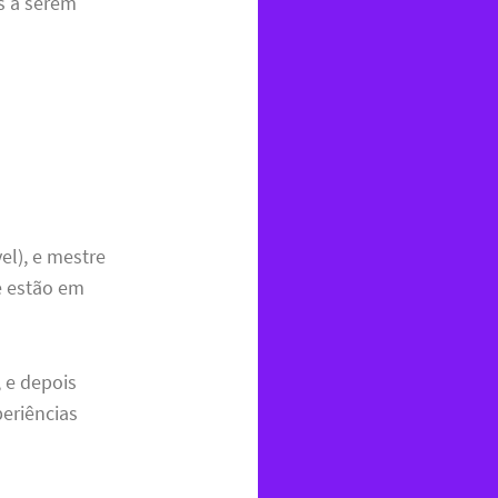
s a serem
vel), e mestre
e estão em
 e depois
eriências