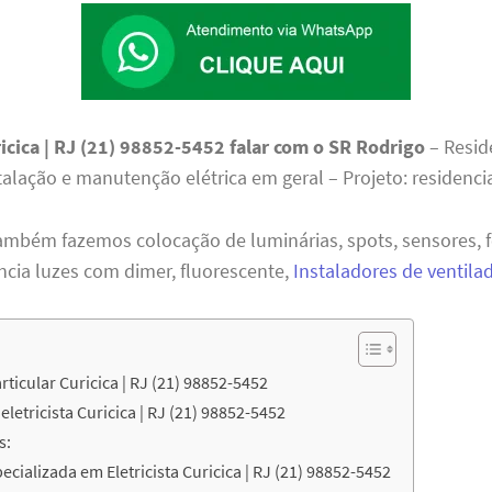
ricica | RJ (21) 98852-5452 falar com o SR Rodrigo
– Resid
talação e manutenção elétrica em geral – Projeto: residencia
ambém fazemos colocação de luminárias, spots, sensores, f
ncia luzes com dimer, fluorescente,
Instaladores de ventila
articular Curicica | RJ (21) 98852-5452
letricista Curicica | RJ (21) 98852-5452
s:
cializada em Eletricista Curicica | RJ (21) 98852-5452