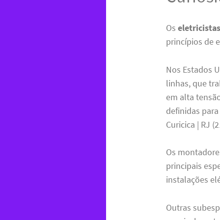
Os
eletricista
princípios de 
Nos Estados Un
linhas, que tr
em alta tensã
definidas para
Curicica | RJ (
Os montadores
principais espe
instalações el
Outras subespe