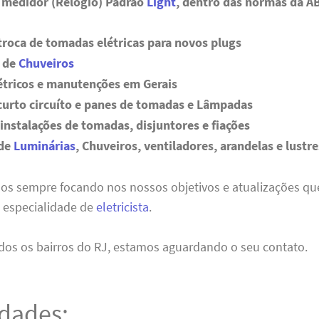
 medidor (Relógio) Padrão
Light
, dentro das normas da A
troca de tomadas elétricas para novos plugs
s de
Chuveiros
étricos e manutenções em Gerais
curto circuíto e panes de tomadas e Lâmpadas
instalações de tomadas, disjuntores e fiações
 de
Luminárias
, Chuveiros, ventiladores, arandelas e lustre
mos sempre focando nos nossos objetivos e atualizações q
 especialidade de
eletricista
.
os os bairros do RJ, estamos aguardando o seu contato.
idades: