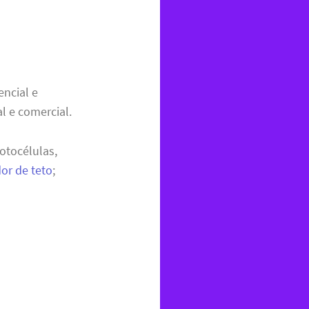
encial e
l e comercial.
otocélulas,
dor de teto
;