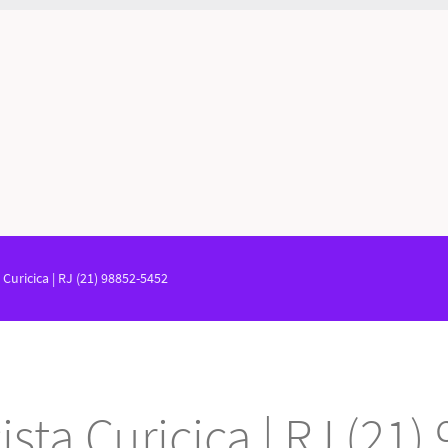
a Curicica | RJ (21) 98852-5452
cista Curicica | RJ (21)