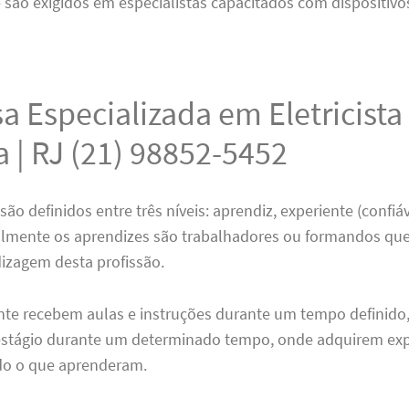
 são exigidos em especialistas capacitados com dispositivo
 Especializada em Eletricista
a | RJ (21) 98852-5452
 são definidos entre três níveis: aprendiz, experiente (confiá
almente os aprendizes são trabalhadores ou formandos qu
dizagem desta profissão.
nte recebem aulas e instruções durante um tempo definido,
tágio durante um determinado tempo, onde adquirem exp
udo o que aprenderam.