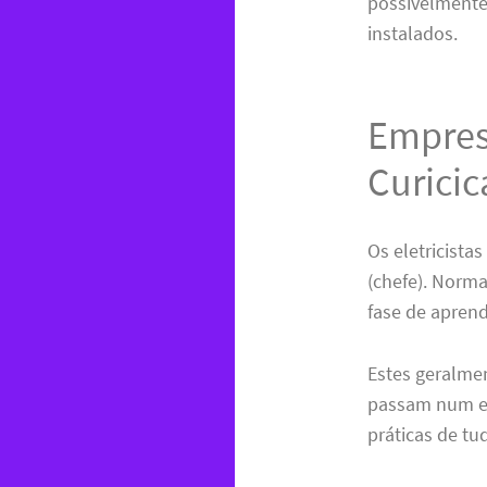
possivelmente
instalados.
Empresa
Curicic
Os eletricistas
(chefe). Norm
fase de apren
Estes geralme
passam num es
práticas de t