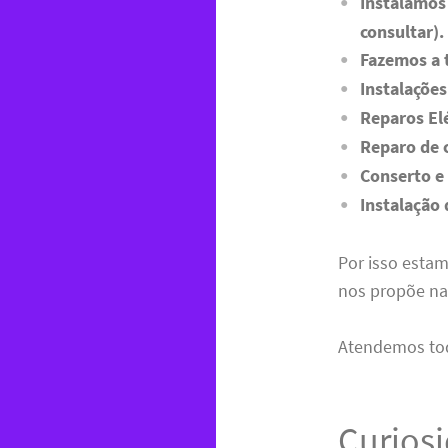
Instalamos
consultar).
Fazemos a 
Instalaçõe
Reparos El
Reparo de 
Conserto e 
Instalação
Por isso esta
nos propõe na
Atendemos tod
Curios