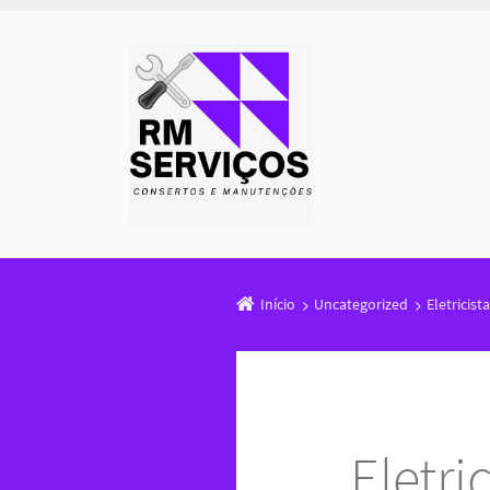
Início
Uncategorized
Eletricist
Eletri