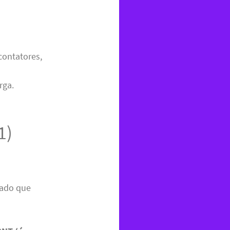
contatores,
rga.
1)
icado que