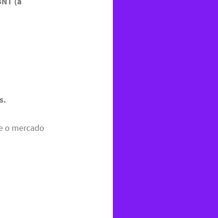
BNT (á
s.
ue o mercado