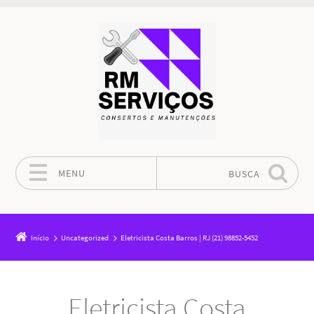
MENU
BUSCA
Pular para o conteúdo
Início
Uncategorized
Eletricista Costa Barros | RJ (21) 98852-5452
Eletricista Costa