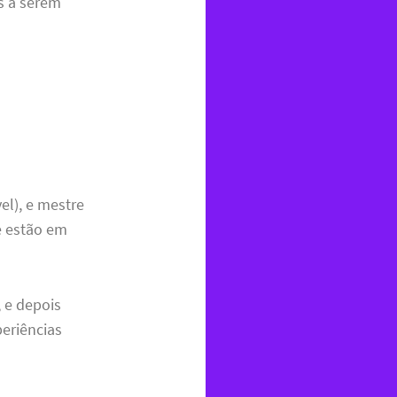
s a serem
vel), e mestre
e estão em
 e depois
eriências