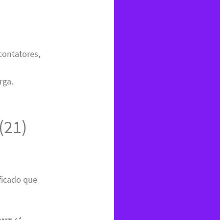
contatores,
rga.
(21)
ificado que