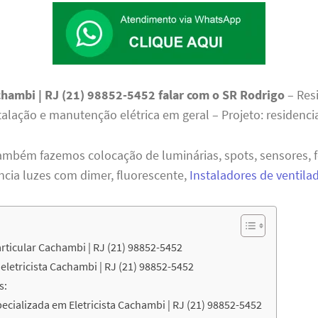
achambi | RJ (21) 98852-5452 falar com o SR Rodrigo
– Res
talação e manutenção elétrica em geral – Projeto: residencia
ambém fazemos colocação de luminárias, spots, sensores, f
ncia luzes com dimer, fluorescente,
Instaladores de ventila
Particular Cachambi | RJ (21) 98852-5452
letricista Cachambi | RJ (21) 98852-5452
s:
cializada em Eletricista Cachambi | RJ (21) 98852-5452