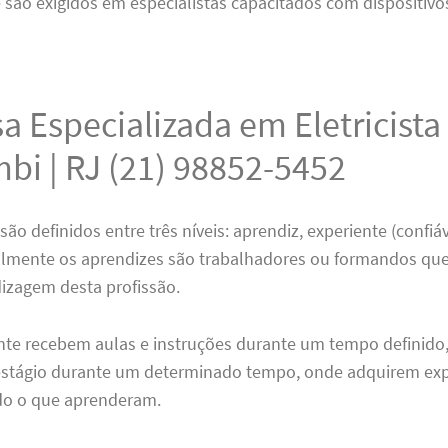
 são exigidos em especialistas capacitados com dispositivo
 Especializada em Eletricista
bi | RJ (21) 98852-5452
 são definidos entre três níveis: aprendiz, experiente (confiá
almente os aprendizes são trabalhadores ou formandos qu
dizagem desta profissão.
nte recebem aulas e instruções durante um tempo definido,
tágio durante um determinado tempo, onde adquirem exp
udo o que aprenderam.