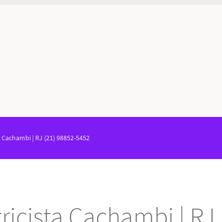
ta Cachambi | RJ (21) 98852-5452
tricista Cachambi | RJ 