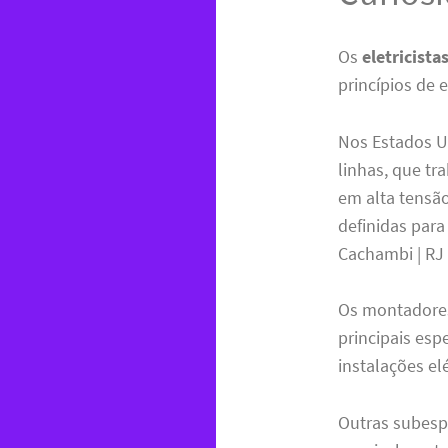
Os
eletricista
princípios de 
Nos Estados Un
linhas, que tr
em alta tensã
definidas para
Cachambi | RJ 
Os montadores
principais espe
instalações el
Outras subespe