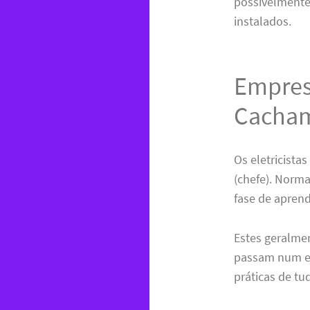
possivelmente
instalados.
Empresa
Cacham
Os eletricistas
(chefe). Norm
fase de apren
Estes geralme
passam num es
práticas de t