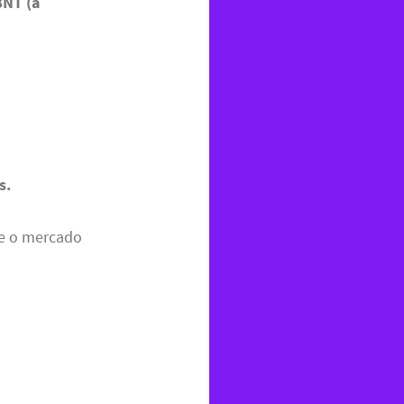
BNT (á
s.
ue o mercado