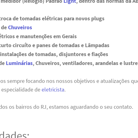
 medidor (Relógio) Padrão
Light
, dentro das normas da A
troca de tomadas elétricas para novos plugs
s de
Chuveiros
étricos e manutenções em Gerais
curto circuíto e panes de tomadas e Lâmpadas
instalações de tomadas, disjuntores e fiações
 de
Luminárias
, Chuveiros, ventiladores, arandelas e lustre
mos sempre focando nos nossos objetivos e atualizações q
 especialidade de
eletricista
.
os os bairros do RJ, estamos aguardando o seu contato.
idades: