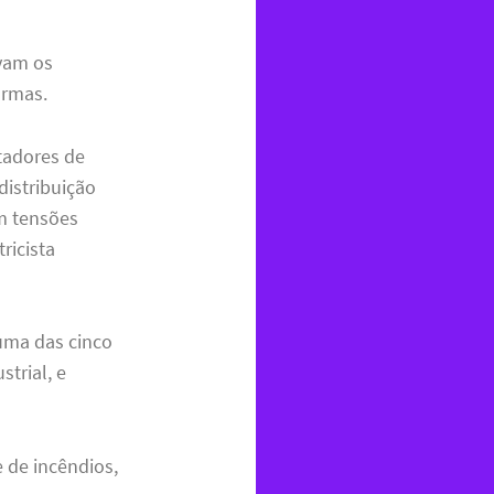
vam os
ormas.
tadores de
distribuição
om tensões
ricista
uma das cinco
strial, e
 de incêndios,