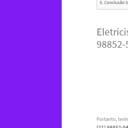
Conclusão So
Eletric
98852-
Portanto, ten
(21) 98852-5