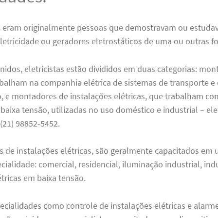
s
eram originalmente pessoas que demostravam ou estuda
eletricidade ou geradores eletrostáticos de uma ou outras f
idos, eletricistas estão divididos em duas categorias: mon
abalham na companhia elétrica de sistemas de transporte e 
o, e montadores de instalações elétricas, que trabalham c
 baixa tensão, utilizadas no uso doméstico e industrial – elet
(21) 98852-5452.
 de instalações elétricas, são geralmente capacitados em 
cialidade: comercial, residencial, iluminação industrial, indu
étricas em baixa tensão.
cialidades como controle de instalações elétricas e alarme