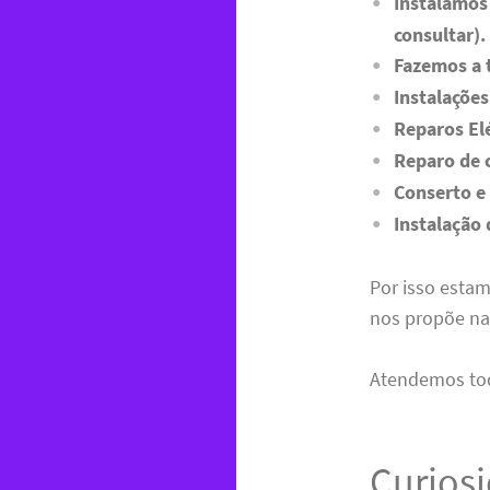
Instalamos
consultar).
Fazemos a 
Instalaçõe
Reparos El
Reparo de 
Conserto e 
Instalação
Por isso esta
nos propõe na
Atendemos tod
Curios