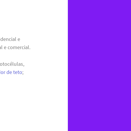
idencial e
l e comercial.
otocélulas,
dor de teto
;