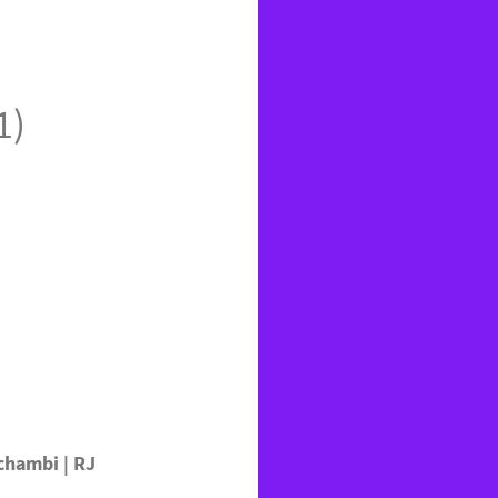
1)
achambi | RJ