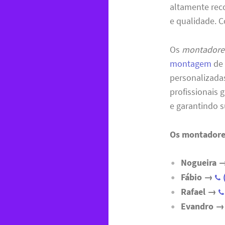
altamente rec
e qualidade. 
Os
montadores
montagem
de 
personalizada
profissionais
e garantindo s
Os montadores
Nogueira 
Fábio →
Rafael →
Evandro →