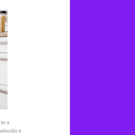
rar a
belecido e