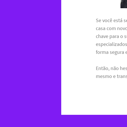
Se você está 
casa com nov
chave para o 
especializado
forma segura e
Então, não he
mesmo e trans