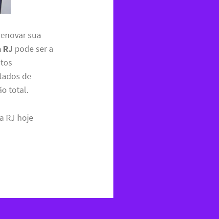
renovar sua
a RJ
pode ser a
ntos
ntados de
o total.
a RJ hoje