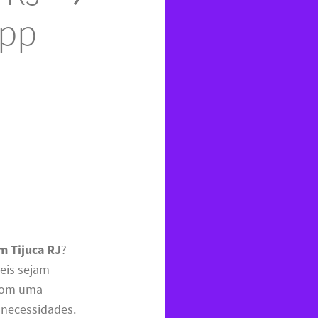
app
m Tijuca RJ
?
veis sejam
 com uma
 necessidades.