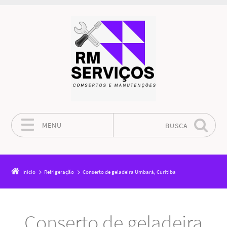
MENU
BUSCA
Pular para o conteúdo
Início
Refrigeração
Conserto de geladeira Umbará, Curitiba
Conserto de geladeira