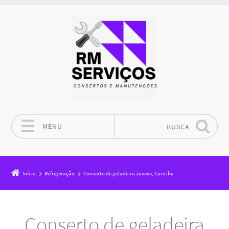
MENU
BUSCA
Pular para o conteúdo
Início
Refrigeração
Conserto de geladeira Juveve, Curitiba
Conserto de geladeira