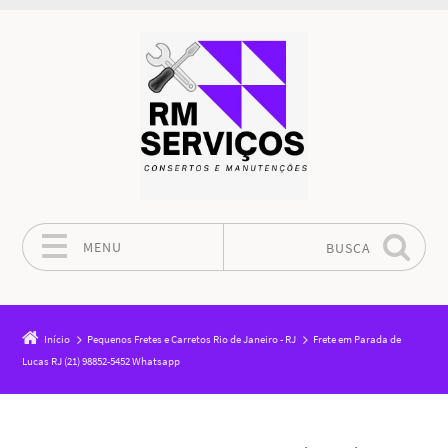
MENU
BUSCA
Pular para o conteúdo
Início
Pequenos Fretes e Carretos Rio de Janeiro - RJ
Frete em Parada de
Lucas RJ (21) 98852-5452 Whatsapp