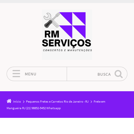
MENU
BUSCA
Pular para o conteúdo
Início
Pequenos Fretes e Carretos Rio de Janeiro - RJ
Frete em
Mangueira RJ (21) 98852-5452 Whatsapp