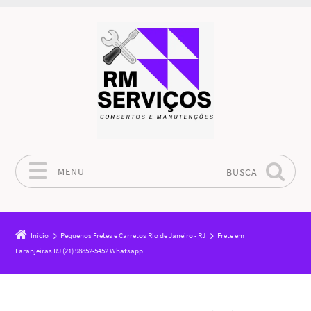
MENU
BUSCA
Pular para o conteúdo
Início
Pequenos Fretes e Carretos Rio de Janeiro - RJ
Frete em
Laranjeiras RJ (21) 98852-5452 Whatsapp