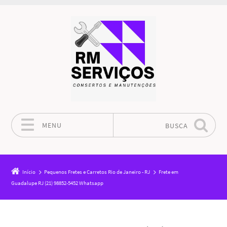
MENU
BUSCA
Pular para o conteúdo
Início
Pequenos Fretes e Carretos Rio de Janeiro - RJ
Frete em
Guadalupe RJ (21) 98852-5452 Whatsapp