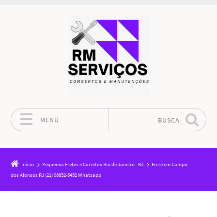
MENU
BUSCA
Pular para o conteúdo
Início
Pequenos Fretes e Carretos Rio de Janeiro - RJ
Frete em Campo
dos Afonsos RJ (21) 98852-5452 Whatsapp