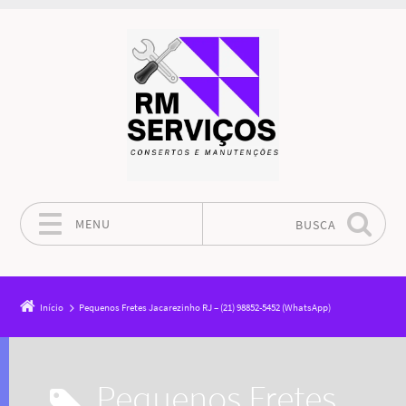
MENU
BUSCA
Pular para o conteúdo
Início
Pequenos Fretes Jacarezinho RJ – (21) 98852-5452 (WhatsApp)
Pequenos Fretes