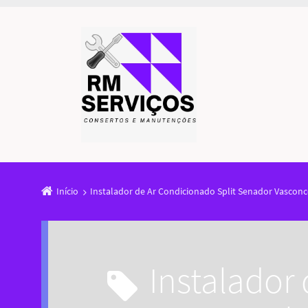
Início
Instalador de Ar Condicionado Split Senador Vasconc
Instalador de Ar Condicionado Split Senador