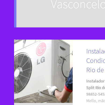
Vasconcelo
Instala
Condic
Rio de
Instalador
Split Rio d
98852-545
Mello, mã