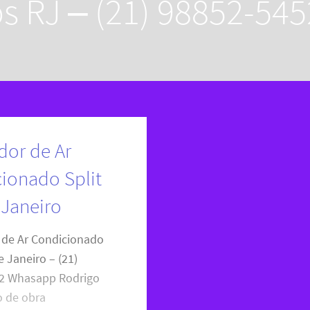
s RJ – (21) 98852-545
dor de Ar
ionado Split
 Janeiro
 de Ar Condicionado
e Janeiro – (21)
2 Whasapp Rodrigo
o de obra