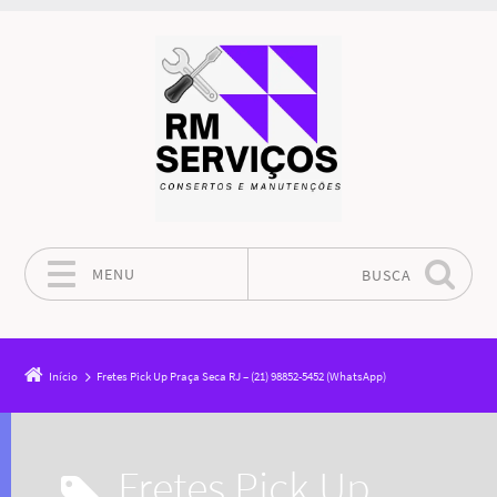
MENU
BUSCA
Pular para o conteúdo
Início
Fretes Pick Up Praça Seca RJ – (21) 98852-5452 (WhatsApp)
Fretes Pick Up