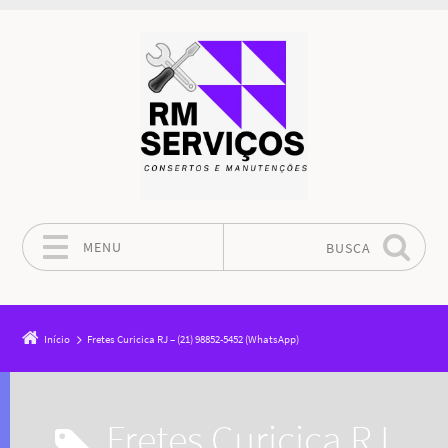
MENU
BUSCA
Pular para o conteúdo
Início
Fretes Curicica RJ – (21) 98852-5452 (WhatsApp)
Fretes Curicica RJ