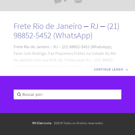
Frete Rio de Janeiro – RJ – (21)
98852-5452 (WhatsApp)
Frete Rio de Janeiro – RJ – (21) 98852-5452 (WhatsApp),
Falar com Rodrigo. Faz Pequenos Fretes na Cidade do Rio
de Janeiro com sua Pick Up. Fretes Acari RJ – (21) 98852-
5452 (WhatsApp), Fretes Água Santa RJ – (21) 98852-5452
CONTINUE LENDO
→
(WhatsApp), Fretes Anchieta RJ – (21) 98852-5452
(WhatsApp), Fretes Anil RJ – (21) 98852-5452 (WhatsApp),
Fretes Bancários RJ – (21) 98852-5452 (WhatsApp), Fretes
Bangu RJ – (21) 98852-5452 (WhatsApp), Fretes Barra da
Tijuca RJ – (21) 98852-5452 (WhatsApp), Fretes Barra de
Guaratiba RJ – (21) 98852-5452
RM Eletricista
· 2026 © Todos os direitos reservados