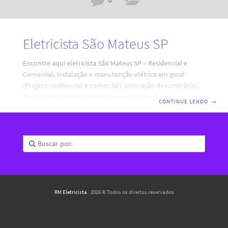
Eletricista São Mateus SP
Encontre aqui eletricista São Mateus SP – Residencial e
Comercial; instalação e manutenção elétrica em geral
(Projeto: residencial e comercial), colocação de luminárias,
spots, ventiladores de teto, sensores, fotocélulas, luz de
CONTINUE LENDO
→
emergência luzes com dimer, fluorescente; Eletricista
Residencial e Comercial Faltas de energia parcial ou total,
com SOS 24 horas; Instalação de novas tomadas e plugs
com os padrões ABNT; Quadro de disjuntores, sistemas de
aterramentos e de proteção DR, DPS, contatores,
chaveadoras; Regularização de projetos, correção de
demandas e balanceamento de carga. Instalamos medidor (
Relógio ) Padrão AES
RM Eletricista
· 2026 © Todos os direitos reservados