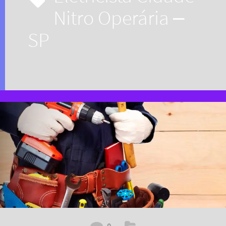
Nitro Operária –
SP
0