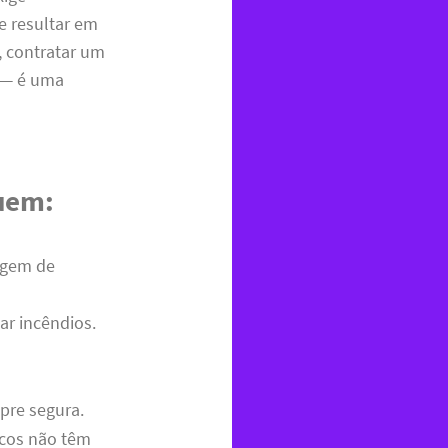
e resultar em
, contratar um
 — é uma
luem:
tagem de
ar incêndios.
mpre segura.
icos não têm