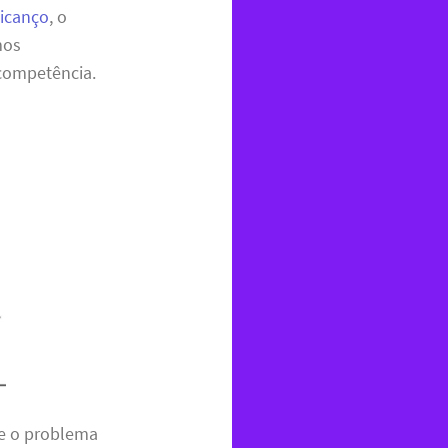
Picanço
, o
mos
 competência.
re o problema