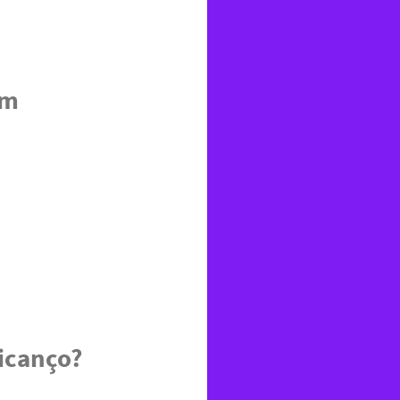
em
icanço?