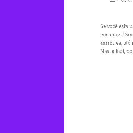
Se você está
encontrar! So
corretiva
, alé
Mas, afinal, p