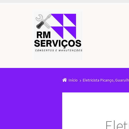
Início
Eletricista Picanço, Guarul
Elet