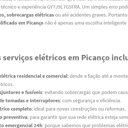
técnico e experiência GY7J9L7G5FRA. Um simples erro pod
os, sobrecargas elétricas
ou até acidentes graves. Portanto
alificado em Picanço
não é apenas uma escolha inteligente
 serviços elétricos em Picanço inc
elétrica residencial e comercial
: desde a fiação até a mon
tricos.
sjuntores e fusíveis
: evitando sobrecargas que podem caus
 de tomadas e interruptores
: com segurança e eficiência.
trico completo
: ideal para novas construções ou reformas.
 preventiva
: para garantir que sua rede elétrica esteja se
o emergencial 24h
: porque sabemos que problemas elétr