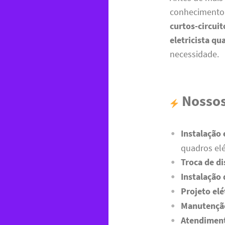
conhecimento 
curtos-circuit
eletricista qu
necessidade.
Nossos
Instalação 
quadros elé
Troca de di
Instalação
Projeto elé
Manutenção
Atendiment