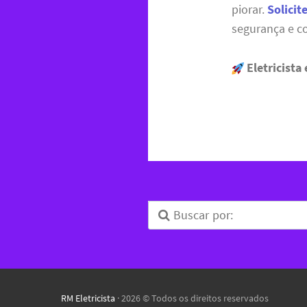
piorar.
Solicit
segurança e co
Eletricista
RM Eletricista
· 2026 © Todos os direitos reservados