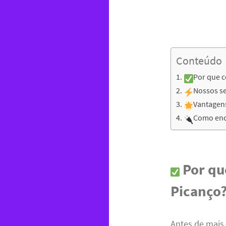
Conteúdo
Por que c
Nossos se
Vantagens
Como enco
Por qu
Picanço
Antes de mais 