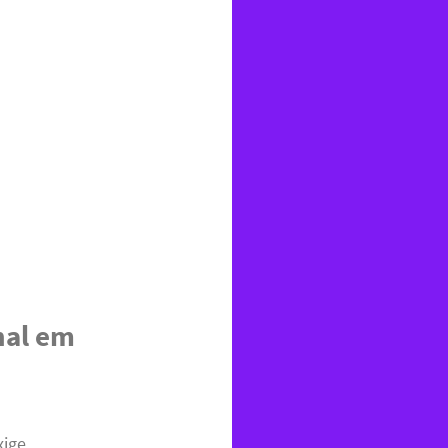
nal em
xige