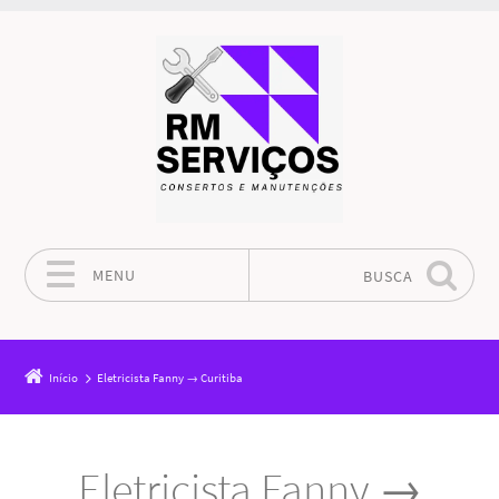
MENU
BUSCA
Pular para o conteúdo
Início
Eletricista Fanny → Curitiba
Eletricista Fanny →