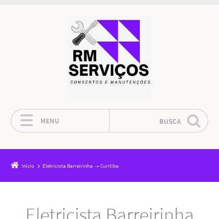
MENU
BUSCA
Pular para o conteúdo
Início
Eletricista Barreirinha → Curitiba
Eletricista Barreirinha