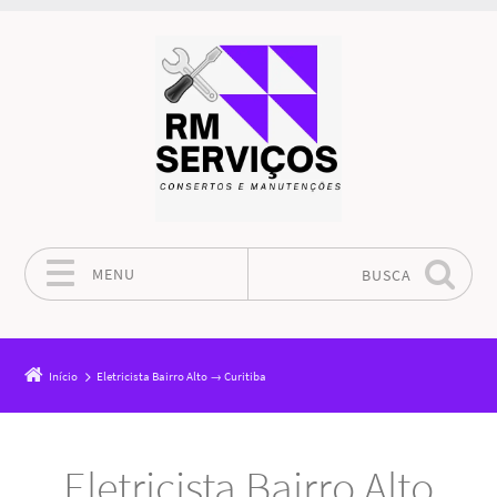
MENU
BUSCA
Pular para o conteúdo
Início
Eletricista Bairro Alto → Curitiba
Eletricista Bairro Alto