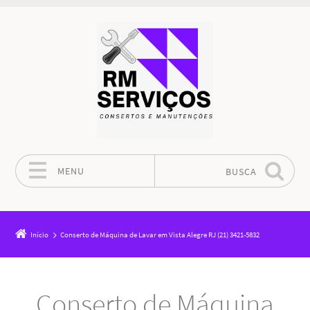
MENU
BUSCA
Pular para o conteúdo
Início
Conserto de Máquina de Lavar em Vista Alegre RJ (21) 3421-5832
Conserto de Máquina