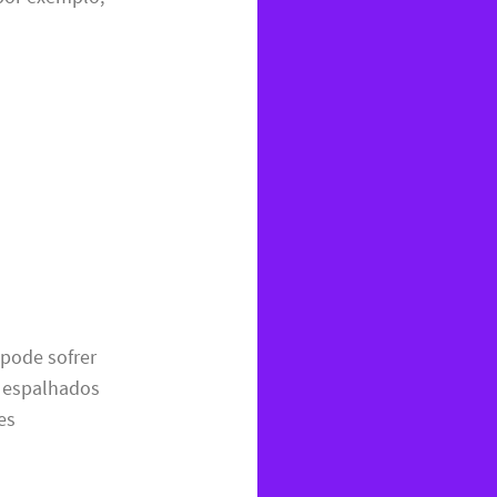
pode sofrer
s espalhados
es