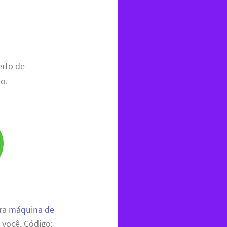
erto de
o.
ara
máquina de
 você. Código: