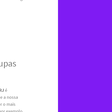
upas
 RJ
é
ue a nossa
er o mais
por exemplo,