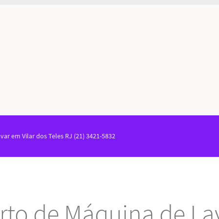
ar em Vilar dos Teles RJ (21) 3421-5832
rto de Máquina de La