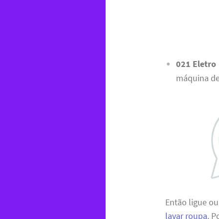
021 Eletro
máquina de 
Então ligue o
lavar roupa
. P