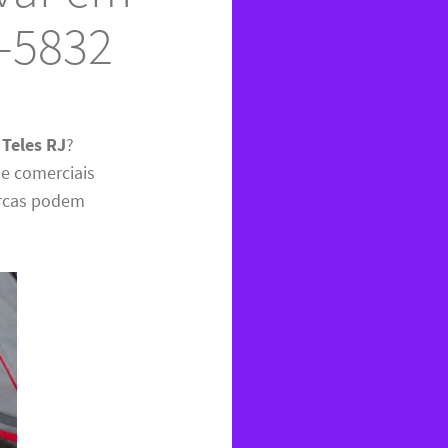
1-5832
 Teles RJ
?
 e comerciais
arcas podem