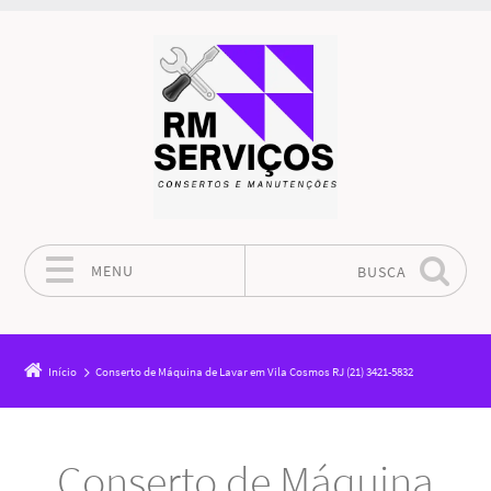
MENU
BUSCA
Pular para o conteúdo
Início
Conserto de Máquina de Lavar em Vila Cosmos RJ (21) 3421-5832
Conserto de Máquina