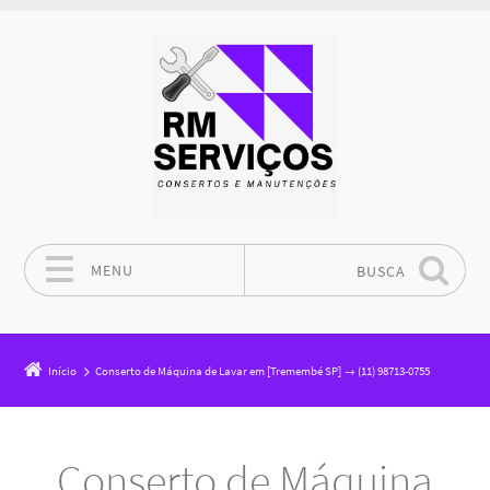
MENU
BUSCA
Pular para o conteúdo
Início
Conserto de Máquina de Lavar em [Tremembé SP] → (11) 98713-0755
Conserto de Máquina