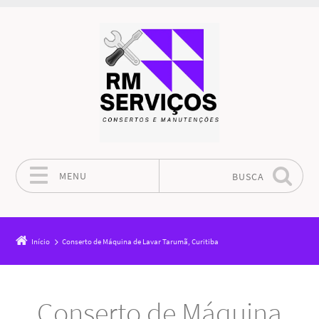
MENU
BUSCA
Pular para o conteúdo
Início
Conserto de Máquina de Lavar Tarumã, Curitiba
Conserto de Máquina