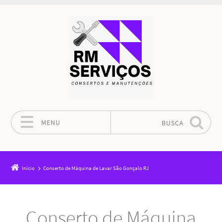
MENU
BUSCA
Pular para o conteúdo
Início
Conserto de Máquina de Lavar São Gonçalo RJ
Conserto de Máquina