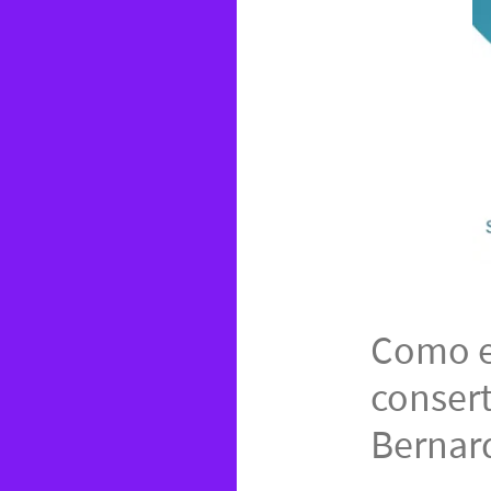
Como e
conser
Bernar