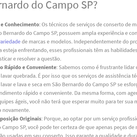
rnardo do Campo SP?
a e Conhecimento
: Os técnicos de serviços de conserto de 
o Bernardo do Campo SP, possuem ampla experiência e c
variedade
de marcas e modelos. Independentemente do pr
 esteja enfrentando, esses profissionais têm as habilidade
ticar e resolver a questão.
o Rápido e Conveniente
: Sabemos como é frustrante lida
avar quebrada. É por isso que os serviços de assistência té
lavar e lava e seca em São Bernardo do Campo SP se esfo
endimento rápido e conveniente. Da mesma forma, com a
equipes ágeis, você não terá que esperar muito para ter sua
o novamente.
posição Originais
: Porque, ao optar por um serviço profiss
 Campo SP, você pode ter certeza de que apenas peças de 
erão usadas em seu conserto. Isso garante a qualidade e dur