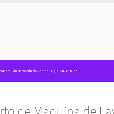
avar em São Bernardo do Campo SP (11) 98713-0755
rto de Máquina de La