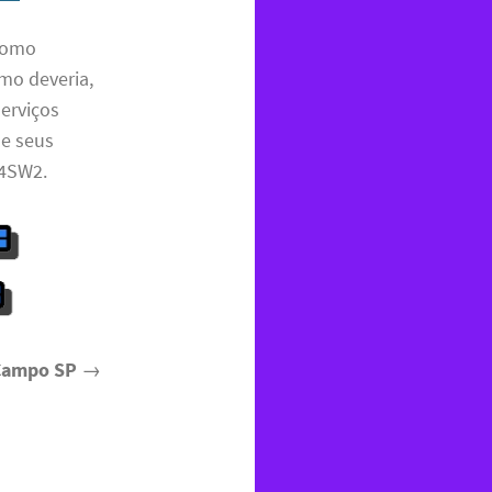
 como
mo deveria,
erviços
ue seus
E4SW2.
 Campo SP
→