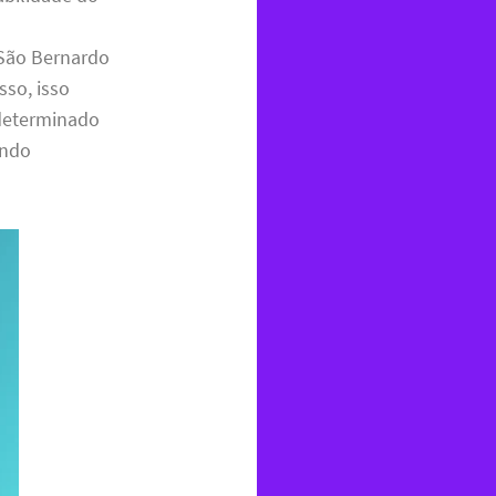
 São Bernardo
so, isso
 determinado
ando