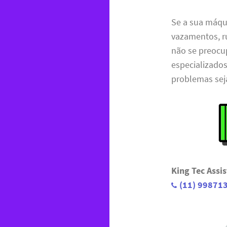
Se a sua máqu
vazamentos, r
não se preoc
especializados
problemas sej
King Tec Assi
(11) 99871