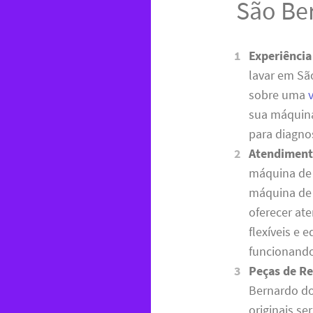
São Be
Experiênci
lavar em Sã
sobre uma
sua máquina
para diagnos
Atendiment
máquina de l
máquina de 
oferecer at
flexíveis e 
funcionand
Peças de Re
Bernardo do
originais s