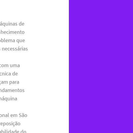
máquinas de
onhecimento
oblema que
s necessárias
r com uma
cnica de
rçam para
gendamentos
 máquina
ional em São
reposição
abilidade do