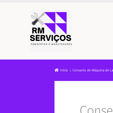
Início
Conserto de Máquina de L
Conse