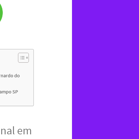
rnardo do
Campo SP
onal em