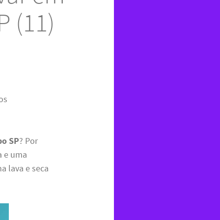
 (11)
os
po SP
? Por
ia e uma
a lava e seca