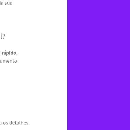
da sua
l?
 rápido
,
rçamento
ra os detalhes