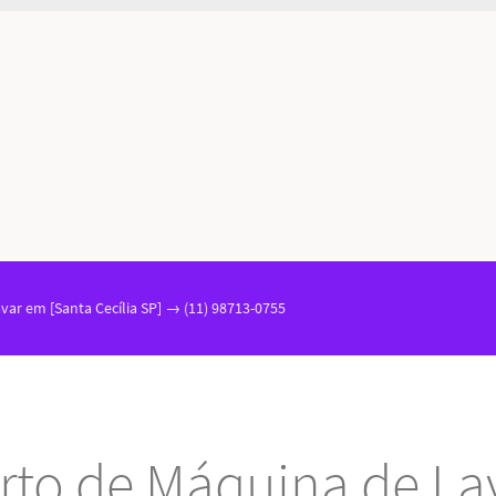
ar em [Santa Cecília SP] → (11) 98713-0755
rto de Máquina de La