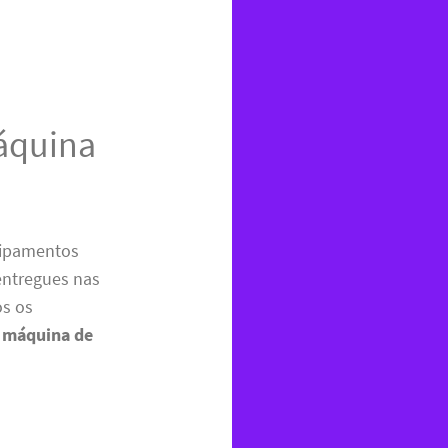
Máquina
uipamentos
ntregues nas
os os
e máquina de