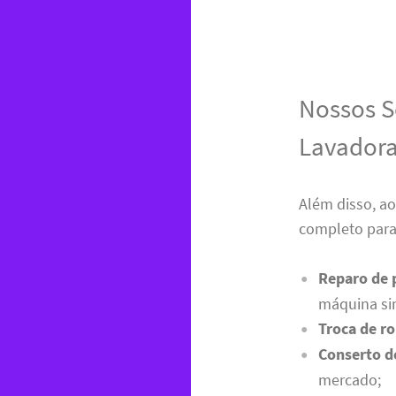
Nossos S
Lavador
Além disso, ao
completo para 
Reparo de p
máquina si
Troca de r
Conserto de
mercado;