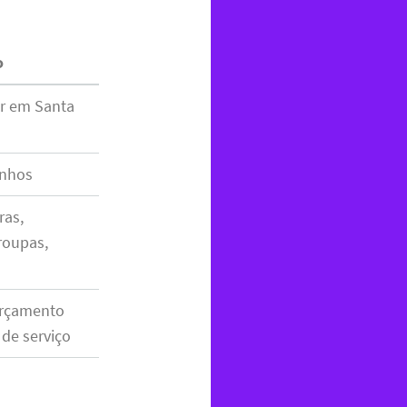
o
ar em Santa
inhos
ras,
roupas,
orçamento
de serviço