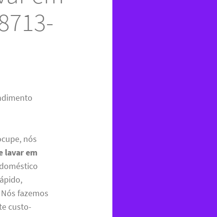
98713-
endimento
ocupe, nós
e lavar em
odoméstico
ápido,
o. Nós fazemos
te custo-