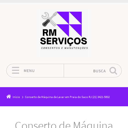
MENU
BUSCA
Pular para o conteúdo
Início
Conserto de Máquina de Lavar em Praia do Saco RJ (21) 3421-5832
Conserto de Máquina