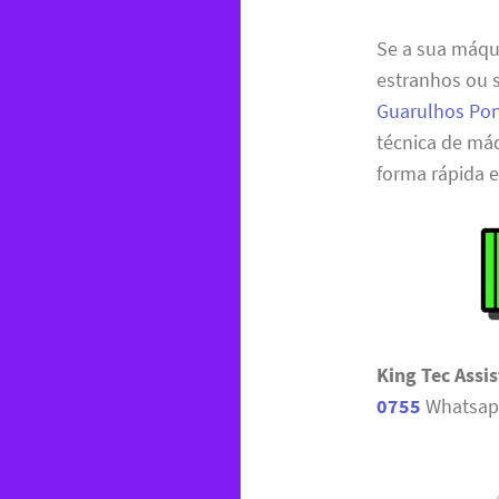
Se a sua máqu
estranhos ou 
Guarulhos Po
técnica de má
forma rápida 
King Tec Assi
0755
Whatsap