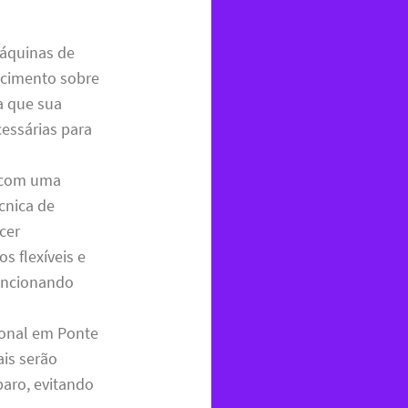
máquinas de
ecimento sobre
 que sua
cessárias para
r com uma
cnica de
cer
 flexíveis e
funcionando
sional em Ponte
ais serão
paro, evitando