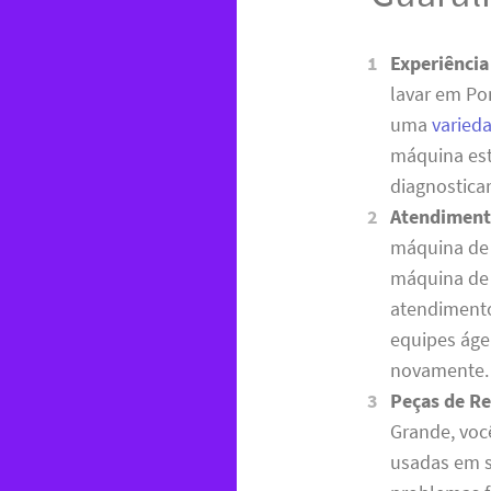
Experiênci
lavar em Po
uma
varied
máquina est
diagnosticar
Atendiment
máquina de l
máquina de 
atendimento
equipes áge
novamente.
Peças de Re
Grande, voc
usadas em s