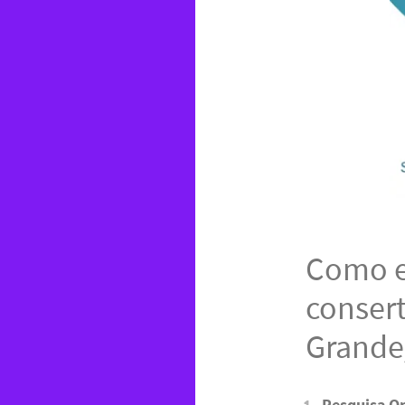
Como e
conser
Grande
Pesquisa On