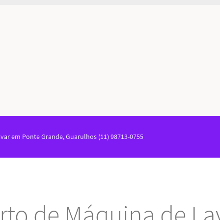
var em Ponte Grande, Guarulhos (11) 98713-0755
rto de Máquina de La