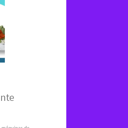
onte
de máquinas de