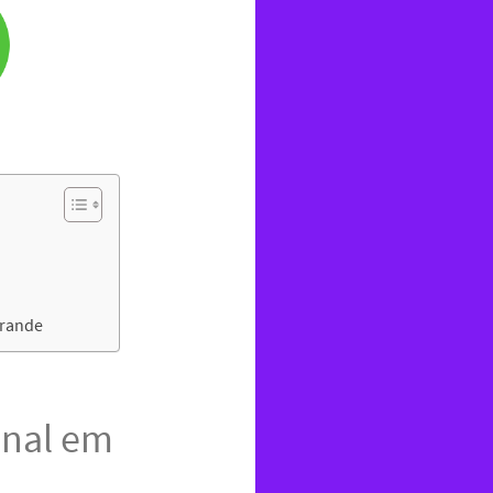
Grande
onal em