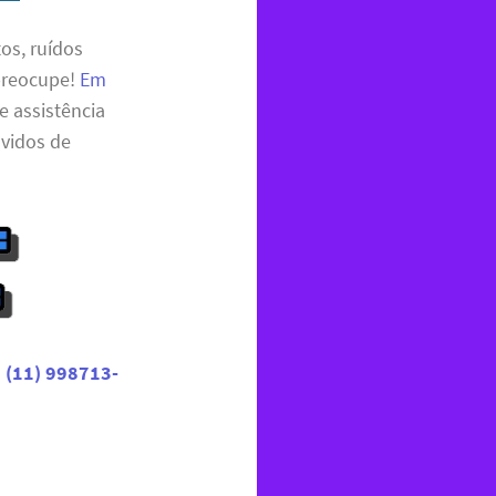
os, ruídos
preocupe!
Em
e assistência
lvidos de
(11) 998713-