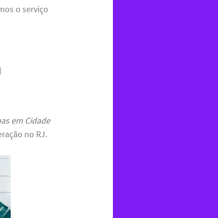
mos o serviço
m
pas em Cidade
eração no RJ.