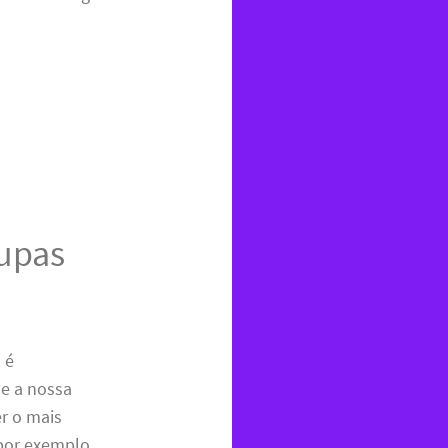
upas
J
é
ue a nossa
er o mais
por exemplo,