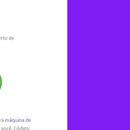
erto de
.
ara
máquina de
 você. Código: