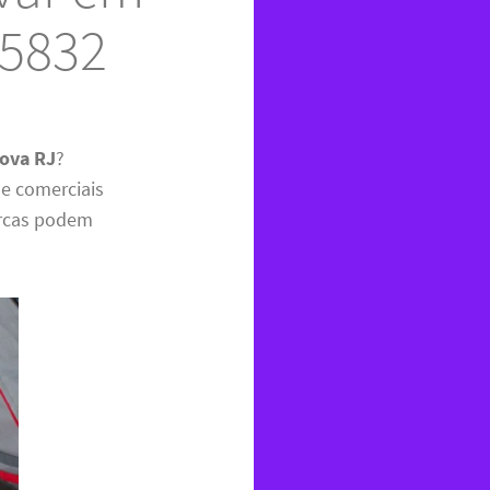
-5832
Nova RJ
?
 e comerciais
arcas podem