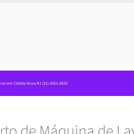
var em Cidade Nova RJ (21) 3421-5832
rto de Máquina de La