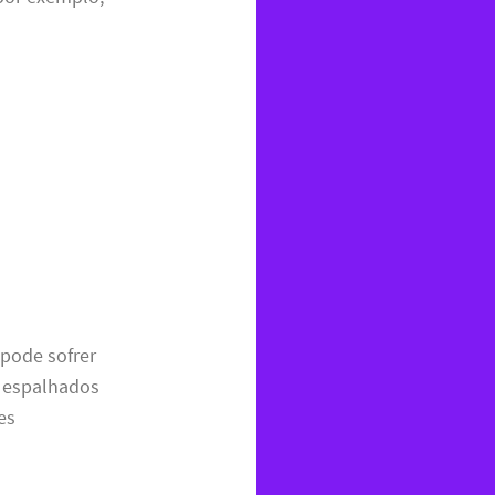
pode sofrer
s espalhados
es