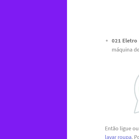
021 Eletro
máquina de 
Então ligue o
lavar roupa
. P