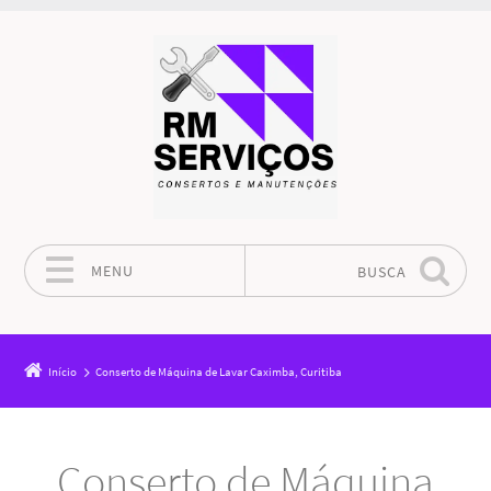
MENU
BUSCA
Pular para o conteúdo
Início
Conserto de Máquina de Lavar Caximba, Curitiba
Conserto de Máquina