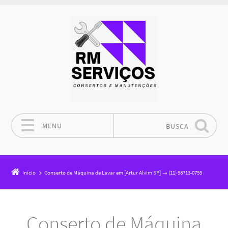
MENU
BUSCA
Pular para o conteúdo
Início
Conserto de Máquina de Lavar em [Artur Alvim SP] → (11) 98713-0755
Conserto de Máquina