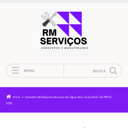
MENU
BUSCA
Pular para o conteúdo
Início
Conserto de Máquina de Lavar em Água Azul, Guarulhos (11) 98713-
0755