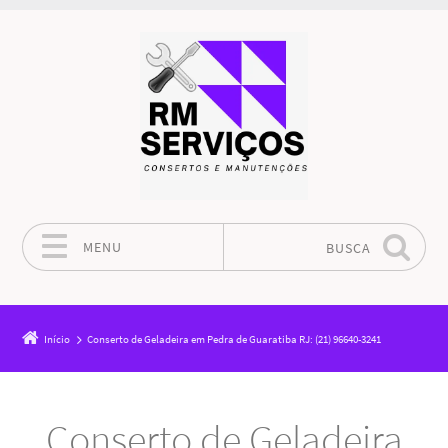
MENU
BUSCA
Pular para o conteúdo
Início
Conserto de Geladeira em Pedra de Guaratiba RJ: (21) 96640-3241
Conserto de Geladeira