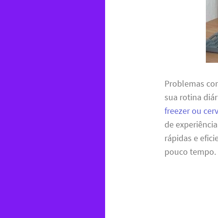
Problemas com
sua rotina di
freezer ou cer
de experiênci
rápidas e efic
pouco tempo.