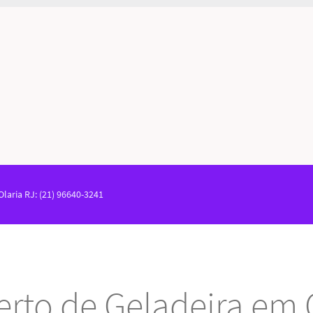
laria RJ: (21) 96640-3241
rto de Geladeira em 