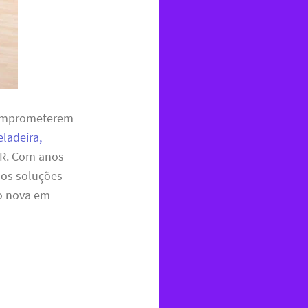
comprometerem
eladeira,
6R. Com anos
mos soluções
mo nova em