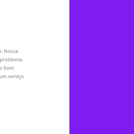
o. Nossa
r problema.
 o bom
 um serviço