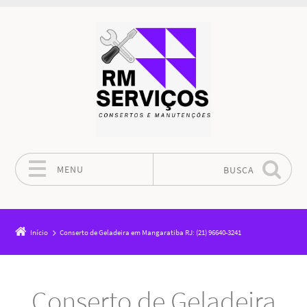
MENU
BUSCA
Pular para o conteúdo
Início
Conserto de Geladeira em Mangaratiba RJ: (21) 96640-3241
Conserto de Geladeira