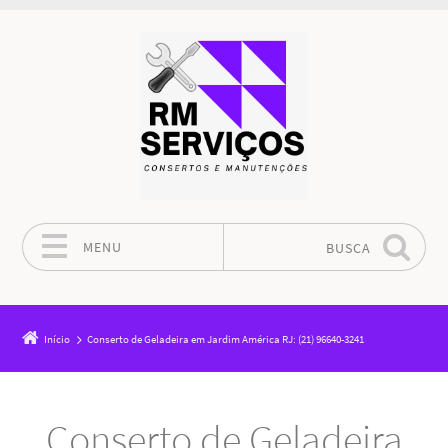
MENU
BUSCA
Pular para o conteúdo
Início
Conserto de Geladeira em Jardim América RJ: (21) 96640-3241
Conserto de Geladeira