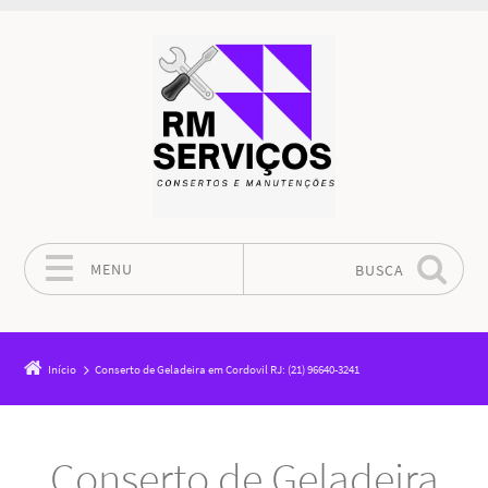
MENU
BUSCA
Pular para o conteúdo
Início
Conserto de Geladeira em Cordovil RJ: (21) 96640-3241
Conserto de Geladeira